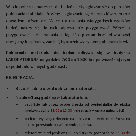
W celu pobrania materiału do badań należy zgłaszać się do punktów
pobierania materiału. Prosimy o zgłaszanie się do punktów pobrań z
dowodem tożsamości. W celu otrzymania wiarygodnych wyników
badań, należy się do nich odpowiednio przygotować. Więcej o
przygotowaniu do badania tutaj. Do pobrań krwi obwodowej
oferujemy bezpieczny, zamknięty, próżniowy system pobierania krwi.
Pobieranie materiału do badań odbywa się w budynku
LABORATORIUM od godziny 7:00 do 10:00 lub po wcześniejszym
uzgodnieniu w innych godzinach.
REJESTRACJA:
Bezpośrednio przed pobraniem materiału.
Na określoną godzinę w Laboratorium:
osobiście lub przez osobę trzecią od poniedziałku do piątku
między godziną
11.00 a 15.00
(rejestracja + opłata należności)
on-line – wysyłając zlecenie na adres e-mail - wpłatę należności na
konto i przesłanie potwierdzenia przelewu
telefonicznie od poniedziałku do piątku w godzinach od
11.00 do