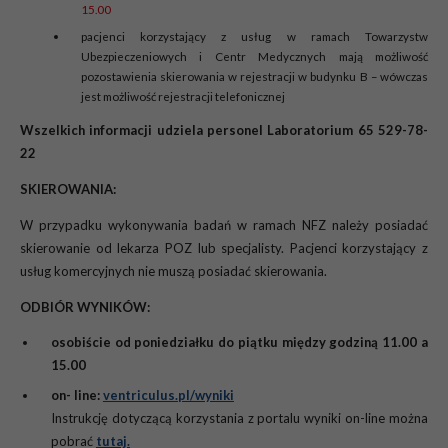
15.00
pacjenci korzystający z usług w ramach Towarzystw
Ubezpieczeniowych i Centr Medycznych mają możliwość
pozostawienia skierowania w rejestracji w budynku B – wówczas
jest możliwość rejestracji telefonicznej
Wszelkich informacji udziela personel Laboratorium 65 529-78-
22
SKIEROWANIA:
W przypadku wykonywania badań w ramach NFZ należy posiadać
skierowanie od lekarza POZ lub specjalisty. Pacjenci korzystający z
usług komercyjnych nie muszą posiadać skierowania.
ODBIÓR WYNIKÓW:
osobiście od poniedziałku do piątku między godziną 11.00 a
15.00
on- line:
ventriculus.pl/wyniki
Instrukcję dotyczącą korzystania z portalu wyniki on-line można
pobrać
tutaj.