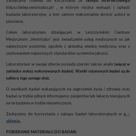
Zachęcamy również do korzystania ze
sklepu internetowego
https://sklep.ventriculus.pl/ , w którym można wykupić i opłacić
badania laboratoryjne, a tym samym maksymalnie skrócić pobyt w
placówce.
Celem laboratorium działającym w Leszczyńskim Centrum
Medycznym „Ventriculus” jest świadczenie usług medycznych na jak
najwyższym poziomie, zgodnie z aktualną wiedzą medyczną oraz z
zachowaniem najwyższych standardów systemów jakości.
Laboratorium w swojej ofercie posiada szeroki zakres analiz (
więcej w
zakładce wykaz wykonywanych badań). Wyniki rutynowych badań są do
odbioru tego samego dnia.
O wynikach badań wskazujących na zagrożenie życia i zdrowia oraz
badań w trybie pilnym informujemy pacjentów lub lekarzy kierujących
na te badania w trybie niezwłocznym.
Zachęcamy do korzystania z zakupu badań laboratoryjnych w
e –
sklepie.
POBIERANIE MATERIAŁU DO BADAŃ: