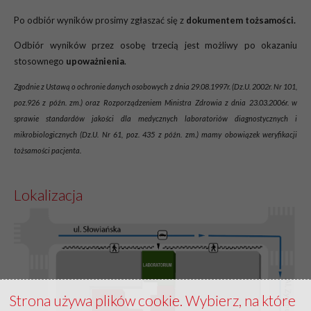
Po odbiór wyników prosimy zgłaszać się z
dokumentem tożsamości.
Odbiór wyników przez osobę trzecią jest możliwy po okazaniu
stosownego
upoważnienia
.
Zgodnie z Ustawą o ochronie danych osobowych z dnia 29.08.1997r. (Dz.U. 2002r. Nr 101,
poz.926 z późn. zm.) oraz Rozporządzeniem Ministra Zdrowia z dnia 23.03.2006r. w
sprawie standardów jakości dla medycznych laboratoriów diagnostycznych i
mikrobiologicznych (Dz.U. Nr 61, poz. 435 z późn. zm.) mamy obowiązek weryfikacji
tożsamości pacjenta.
Lokalizacja
Strona używa plików cookie. Wybierz, na które