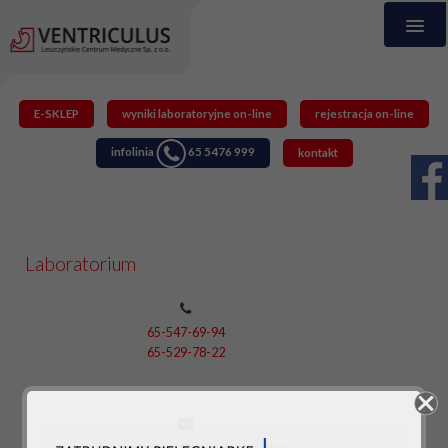
E-SKLEP
wyniki laboratoryjne on-line
rejestracja on-line
infolinia
65 5476 999
kontakt
Laboratorium
65-547-69-94
65-529-78-22