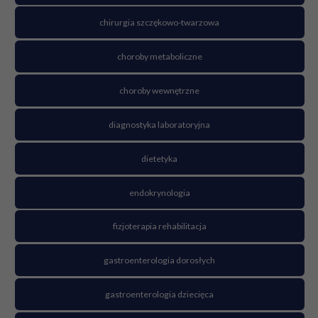
chirurgia szczękowo-twarzowa
choroby metaboliczne
choroby wewnętrzne
diagnostyka laboratoryjna
dietetyka
endokrynologia
fizjoterapia rehabilitacja
gastroenterologia dorosłych
gastroenterologia dziecięca