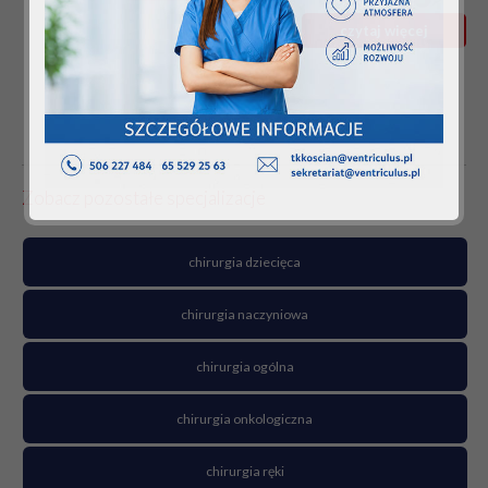
czytaj więcej
Zobacz pozostałe specjalizacje
chirurgia dziecięca
chirurgia naczyniowa
chirurgia ogólna
chirurgia onkologiczna
chirurgia ręki