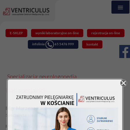
E-SKLEP
wyniki laboratoryjne on-line
rejestracja on-line
infolinia
65 5476 999
kontakt
Specjalizacja: neurologopedia
Nasi specjaliści
Mgr Marzena Kaube
Specjalista:
logopeda
,
neurologopeda
,
Możliwa wizyta:
prywatnie
na NFZ