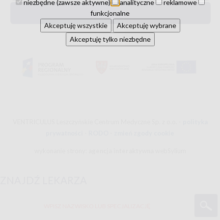
niezbędne (zawsze aktywne)
analityczne
reklamowe
funkcjonalne
urologia
Akceptuję wszystkie
Akceptuję wybrane
Akceptuję tylko niezbędne
VENTRICULUS Leszczyńskie Centrum Medyczne Sp. z o.o. -
polityka
prywatności
-
RODO
-
zmień zgody cookie
wykonanie strony:
agencja interaktywna
webSylium
ZNAJDŹ LEKARZA