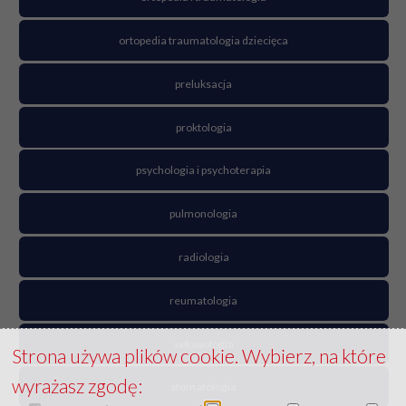
ortopedia traumatologia dziecięca
preluksacja
proktologia
psychologia i psychoterapia
pulmonologia
radiologia
reumatologia
seksuologia
Strona używa plików cookie. Wybierz, na które
wyrażasz zgodę:
stomatologia