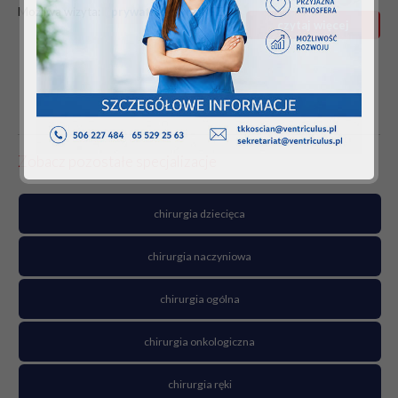
Możliwa wizyta:
prywatnie
na NFZ
czytaj więcej
Zobacz pozostałe specjalizacje
chirurgia dziecięca
chirurgia naczyniowa
chirurgia ogólna
chirurgia onkologiczna
chirurgia ręki