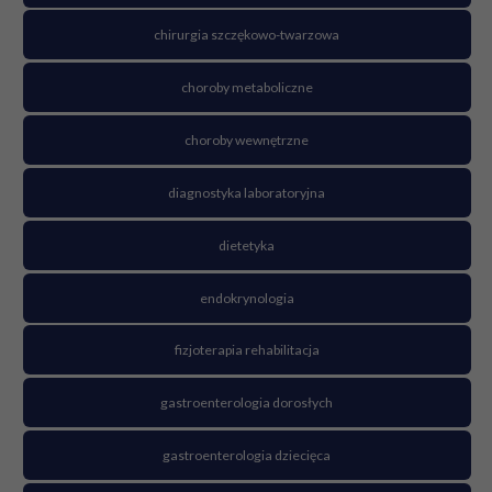
chirurgia szczękowo-twarzowa
choroby metaboliczne
choroby wewnętrzne
diagnostyka laboratoryjna
dietetyka
endokrynologia
fizjoterapia rehabilitacja
gastroenterologia dorosłych
gastroenterologia dziecięca