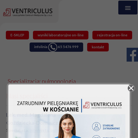
E-SKLEP
wyniki laboratoryjne on-line
rejestracja on-line
infolinia
65 5476 999
kontakt
Specjalizacja: pulmonologia
Nasi specjaliści
Lek. med. Magdalena
Goździecka-Dominiczak
Specjalista:
internista
,
pulmonolog
,