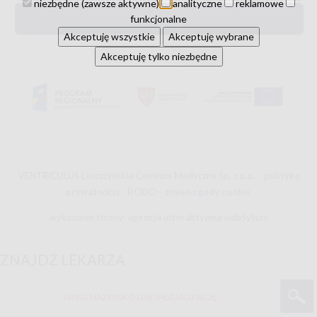
niezbędne (zawsze aktywne)
analityczne
reklamowe
funkcjonalne
urologia
Akceptuję wszystkie
Akceptuję wybrane
Akceptuję tylko niezbędne
VENTRICULUS Leszczyńskie Centrum Medyczne Sp. z o.o. -
polityka
prywatności
-
RODO
-
zmień zgody cookie
wykonanie strony:
agencja interaktywna
webSylium
ZNAJDŹ LEKARZA