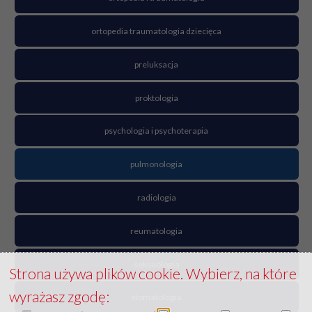
ortopedia traumatologia dziecięca
preluksacja
proktologia
psychologia i psychoterapia
pulmonologia
radiologia
reumatologia
seksuologia
Strona używa plików cookie. Wybierz, na które
wyrażasz zgodę:
stomatologia